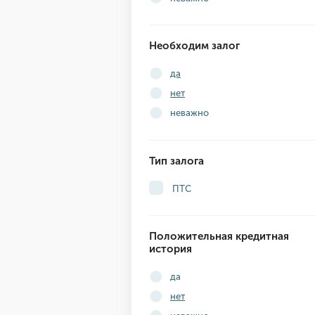
Необходим залог
да
нет
неважно
Тип залога
ПТС
Положительная кредитная
история
да
нет