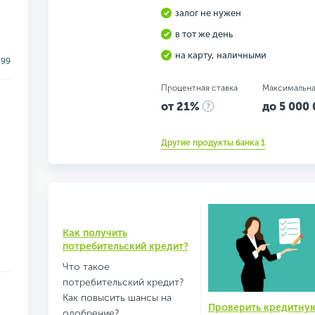
залог не нужен
в тот же день
на карту, наличными
.99
Процентная ставка
Максимальна
от 21%
до 5 000 
Другие продукты банка 1
Как получить
потребительский кредит?
Что такое
потребительский кредит?
Как повысить шансы на
Проверить кредитну
одобрение?