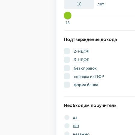
лет
18
Подтверждение дохода
2-НДФЛ
3-НДФЛ
без справок
справка из ПФР
форма банка
Необходим поручитель
да
нет
неважно