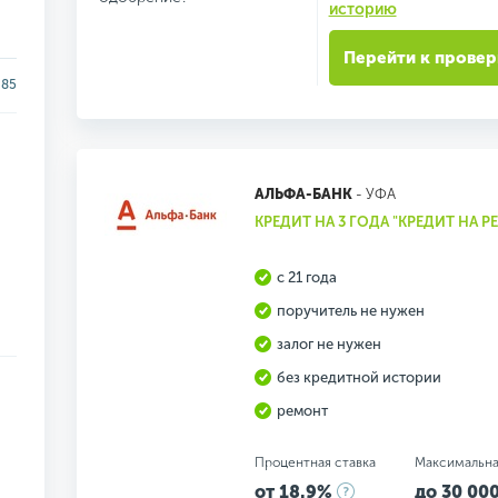
историю
Перейти к провер
85
АЛЬФА-БАНК
- УФА
КРЕДИТ НА 3 ГОДА "КРЕДИТ НА Р
с 21 года
поручитель не нужен
залог не нужен
без кредитной истории
ремонт
Процентная ставка
Максимальна
от 18.9%
до 30 000