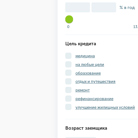
% в год
0
13
Цель кредита
медицина
на любые цели
образование
отдых и путешествия
ремонт
рефинансирование
улучшение жилищных условий
Возраст заемщика