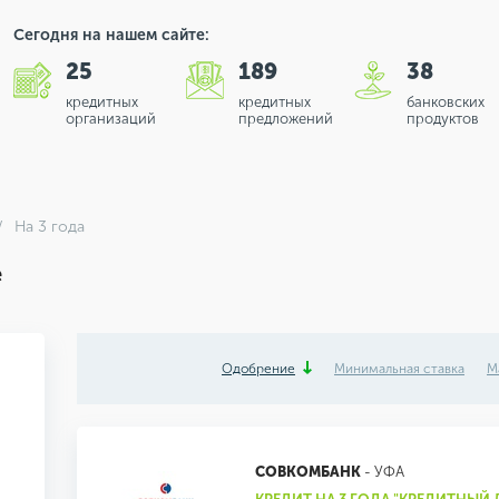
Сегодня на нашем сайте:
25
189
38
кредитных
кредитных
банковских
организаций
предложений
продуктов
На 3 года
е
Одобрение
Минимальная ставка
М
СОВКОМБАНК
- УФА