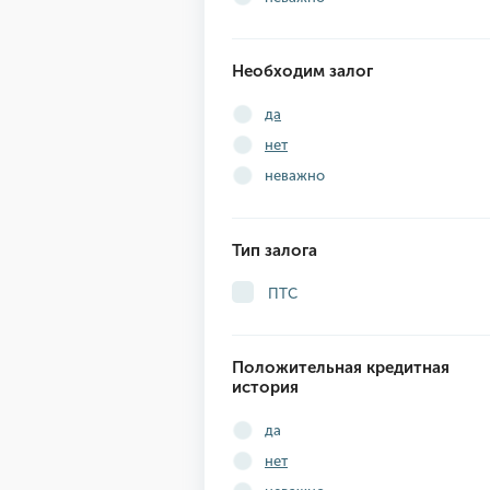
Необходим залог
да
нет
неважно
Тип залога
ПТС
Положительная кредитная
история
да
нет