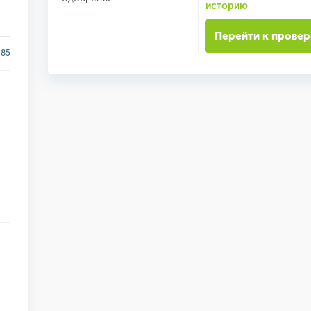
историю
Перейти к провер
85