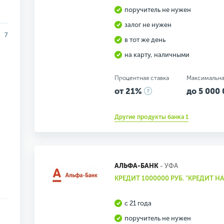
поручитель не нужен
залог не нужен
7
в тот же день
на карту, наличными
Процентная ставка
Максимальна
от 21%
до 5 000 
Другие продукты банка 1
АЛЬФА-БАНК
- УФА
КРЕДИТ 1000000 РУБ. "КРЕДИТ Н
с 21 года
поручитель не нужен