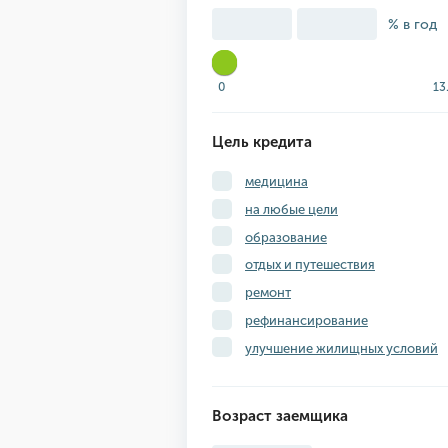
% в год
0
13
Цель кредита
медицина
на любые цели
образование
отдых и путешествия
ремонт
рефинансирование
улучшение жилищных условий
Возраст заемщика