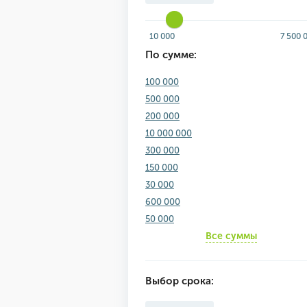
10 000
7 500 
По сумме:
100 000
500 000
200 000
10 000 000
300 000
150 000
30 000
600 000
50 000
Все суммы
Выбор срока: