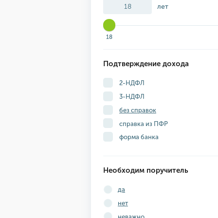
лет
18
Подтверждение дохода
2-НДФЛ
3-НДФЛ
без справок
справка из ПФР
форма банка
Необходим поручитель
да
нет
неважно