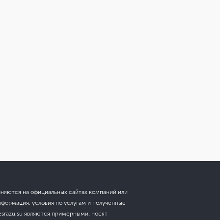
лняются на официальных сайтах компаний или
нформация, условия по услугам и полученные
esrazu.su являются примерными, носят